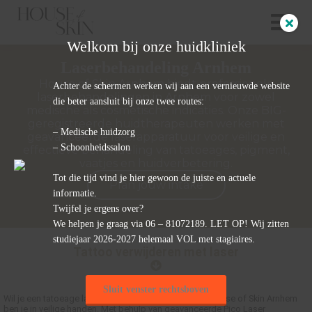
Welkom bij onze huidkliniek
Laserbehandeling Arnhem
ngen
House of Skin Arnhem biedt professionele
Achter de schermen werken wij aan een vernieuwde website
laserbehandelingen in Arnhem voor zowel
 policy
die beter aansluit bij onze twee routes:
medische als cosmetische indicaties. Onze BIG-
geregistreerde huidtherapeuten werken met
– Medische huidzorg
geavanceerde laserapparatuur voor veilige en
– Schoonheidssalon
effectieve behandeling van tatoeages, pigment,
oneel
vaatjes en huidverbetering.
Tot die tijd vind je hier gewoon de juiste en actuele
Plan jouw intake
onele
informatie.
s zijn
Twijfel je ergens over?
kelijk om
We helpen je graag via 06 – 81072189. LET OP! Wij zitten
bsite te
studiejaar 2026-2027 helemaal VOL met stagiaires.
Tattoo verwijderen met laser
ken. Ze
 gebruikt
asisfuncties
Sluit venster rechtsboven
Wil je een tatoeage laten verwijderen in Arnhem? Bij House of Skin Arnhem
der deze
ben je in veilige handen. Met behulp van geavanceerde Pico Laser