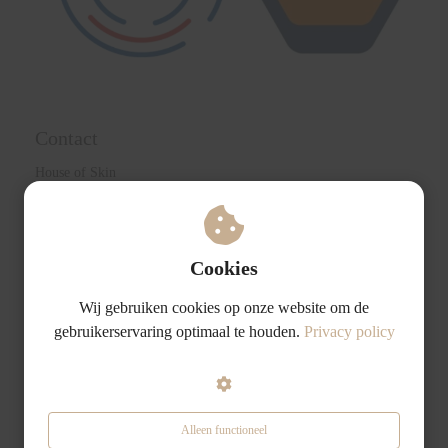
Contact
House of Skin
Boulevard Heuvelink 28A
6828 KR Arnhem
+ 31 6 81 07 21 89
info@houseofskinarnhem.nl
Cookies
KvK nummer: 66400279
BTW nummer: NL002236049B28
Wij gebruiken cookies op onze website om de
gebruikerservaring optimaal te houden.
Privacy policy
Links
Algemene voorwaarden
Privacybeleid
Alleen functioneel