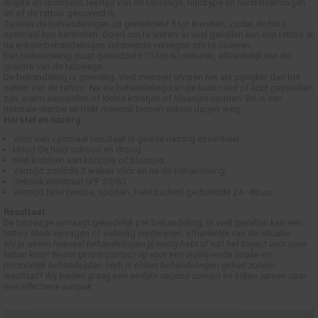
diepte en dichtheid, leeftijd van de tatoeage, huidtype en herstelvermogen
 op de
en of de tattoo gecoverd is.
Tussen de behandelingen zit gemiddeld 6 tot 8 weken, zodat de huid
e. Hierdoor
optimaal kan herstellen. Goed om te weten: in veel gevallen kan een tattoo al
na enkele behandelingen voldoende vervagen om te coveren.
 website-
Een behandeling duurt gemiddeld 10 tot 60 minuten, afhankelijk van de
ren
grootte van de tatoeage.
De behandeling is gevoelig. Veel mensen ervaren het als pijnlijker dan het
nte
zetten van de tattoo. Na de behandeling kan de huid rood of licht gezwollen
enties
zijn, warm aanvoelen of kleine korstjes of blaasjes vormen. Dit is een
normale reactie en trekt meestal binnen enkele dagen weg.
gebaseerd
Herstel en nazorg
 gedrag van
Voor een optimaal resultaat is goede nazorg essentieel:
ezoeker.
Houd de huid schoon en droog
Niet krabben aan korstjes of blaasjes
Vermijd zonlicht 2 weken vóór en na de behandeling
Gebruik minimaal SPF 30/50
Vermijd hitte (sauna, sporten, hete baden) gedurende 24–48 uur
uren
Resultaat
De tatoeage vervaagt geleidelijk per behandeling. In veel gevallen kan een
tattoo sterk vervagen of volledig verdwijnen, afhankelijk van de situatie.
Wil je weten hoeveel behandelingen jij nodig hebt of wat het traject voor jouw
tattoo kost? Neem gerust contact op voor een vrijblijvende intake en
persoonlijk behandelplan. Heb je elders behandelingen gehad zonder
resultaat? Wij bieden graag een eerlijke second opinion en kijken samen naar
een effectieve aanpak.