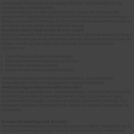
s kan de
technologie verwijderen wij tatoeages effectief, huidvriendelijk en met
minimale kans op huidreacties.
e niet
De behandelingen worden uitgevoerd door Jasper van Bladeren, BIG-
geregistreerd verpleegkundige en specialist in tattoo laserbehandelingen.
oneren.
Dankzij zijn medische achtergrond en onze professionele werkwijze ben je
verzekerd van een veilige en doordachte aanpak.
ieken
Hoe werkt tattoo laseren met de Pico Laser?
De Pico Laser werkt met ultrakorte energiepulsen (picoseconden) die diep in
ische
de huid doordringen en de inktdeeltjes zeer fijn vergruizen. Hierdoor kan het
lichaam de inkt op natuurlijke wijze afvoeren via het lymfesysteem.
s worden
Dit zorgt voor:
kt om
Zeer effectieve afbraak van inktdeeltjes
em
Minimale thermische belasting van de huid
Kleine kans op littekenvorming
tie te
Sneller herstel dan bij traditionele lasers
elen over
Omdat een tatoeage uit meerdere lagen bestaat, zijn er meerdere
drag van
behandelingen nodig om het gewenste resultaat te bereiken.
Welke tatoeages kunnen verwijderd worden?
zoeker op
De Pico Laser is geschikt voor: zwarte tatoeages, gekleurde tatoeages (met
site.
uitzondering van kleuren gemengd met wit, zoals roze, oranje en geel),
professionele tatoeages , amateur tatoeages, permanente make-up. Ook
tatoeages die elders al behandeld zijn, kunnen wij opnieuw beoordelen en
ing
behandelen.
ingcookies
Hoeveel behandelingen heb ik nodig?
 gebruikt
Het aantal behandelingen verschilt per persoon en tattoo. Gemiddeld zijn er
6 tot 10 behandelingen nodig. Factoren die invloed hebben: inktkleur(en),
oekers te