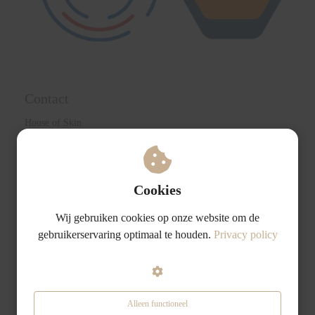
Contact
House of Skin
Boulevard Heuvelink 28A
6828 KR Arnhem
+ 31 6 81 07 21 89
info@houseofskinarnhem.nl
Cookies
KvK nummer: 66400279
BTW nummer: NL002236049B28
Wij gebruiken cookies op onze website om de
gebruikerservaring optimaal te houden.
Privacy policy
Links
Algemene voorwaarden
Privacybeleid
Alleen functioneel