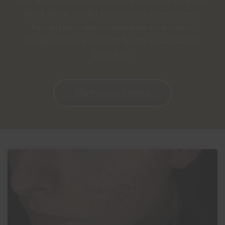
behandelplan op dat is afgestemd op jouw
s kan de
huid. Waar nodig werken we samen met
e niet
huisartsen, dermatologen en andere
oneren.
zorgverleners om het beste resultaat te
ieken
bereiken.
ische
s worden
kt om
Plan jouw intake
em
tie te
elen over
drag van
zoeker op
site.
ing
ingcookies
 gebruikt
oekers te