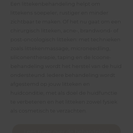
Een littekenbehandeling helpt om
littekens soepeler, rustiger en minder
zichtbaar te maken. Of het nu gaat om een
chirurgisch litteken, acne-, brandwond- of
post-oncologisch litteken: met technieken
zoals littekenmassage, microneedling,
siliconentherapie, taping en de Icoone-
behandeling wordt het herstel van de huid
ondersteund. Iedere behandeling wordt
afgestemd op jouw litteken en
huidconditie, met als doel de huidfunctie
te verbeteren en het litteken zowel fysiek
als cosmetisch te verzachten.
Lees meer over de behandeling