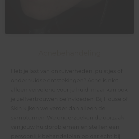
 op de
e. Hierdoor
 website-
ren
nte
enties
gebaseerd
Acnebehandeling
 gedrag van
ezoeker.
Heb je last van onzuiverheden, puistjes of
onderhuidse ontstekingen? Acne is niet
uren
alleen vervelend voor je huid, maar kan ook
je zelfvertrouwen beïnvloeden. Bij House of
Skin kijken we verder dan alleen de
symptomen. We onderzoeken de oorzaak
van jouw huidproblemen en stellen een
persoonlijk behandelplan op dat écht bij