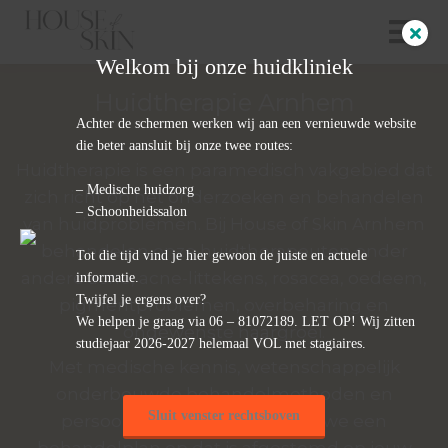
Welkom bij onze huidkliniek
Huidtherapie Arnhem
ngen
Achter de schermen werken wij aan een vernieuwde website
 policy
die beter aansluit bij onze twee routes:
Huidtherapie is een paramedisch vakgebied dat
– Medische huidzorg
zich richt op het onderzoeken en behandelen
– Schoonheidssalon
van huidproblemen. Bij House of Skin Arnhem
oneel
behandelen onze huidtherapeuten onder
Tot die tijd vind je hier gewoon de juiste en actuele
onele
andere acne, acne-littekens, rosacea, oedeem,
informatie.
s zijn
Twijfel je ergens over?
pigmentproblemen, overbeharing en
kelijk om
We helpen je graag via 06 – 81072189. LET OP! Wij zitten
ongewenste haargroei.
bsite te
studiejaar 2026-2027 helemaal VOL met stagiaires.
ken. Ze
Met medische kennis, wetenschappelijk
 gebruikt
onderbouwde behandelmethoden en
asisfuncties
Sluit venster rechtsboven
persoonlijke aandacht stellen we een
der deze