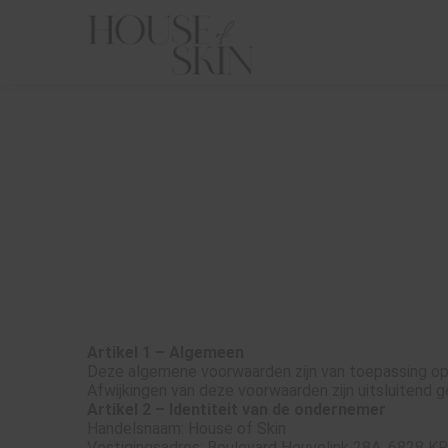
m anoniem
nformatie te
erzamelen over
et gedrag van een
ezoeker op de
ebsite.
arketing
arketingcookies
orden gebruikt
Algemene voorwaa
m bezoekers te
olgen op de
ebsite. Hierdoor
unnen website-
Artikel 1 – Algemeen
igenaren relevante
Deze algemene voorwaarden zijn van toepassing op i
dvertenties tonen
Afwijkingen van deze voorwaarden zijn uitsluitend ge
ebaseerd op het
Artikel 2 – Identiteit van de ondernemer
edrag van deze
Handelsnaam: House of Skin
Vestigingsadres: Boulevard Heuvelink 28A, 6828 K