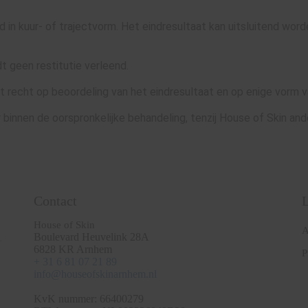
in kuur- of trajectvorm. Het eindresultaat kan uitsluitend word
 geen restitutie verleend.
het recht op beoordeling van het eindresultaat en op enige vorm v
 binnen de oorspronkelijke behandeling, tenzij House of Skin ande
Contact
House of Skin
A
Boulevard Heuvelink 28A
6828 KR Arnhem
P
+ 31 6 81 07 21 89
info@houseofskinarnhem.nl
KvK nummer: 66400279