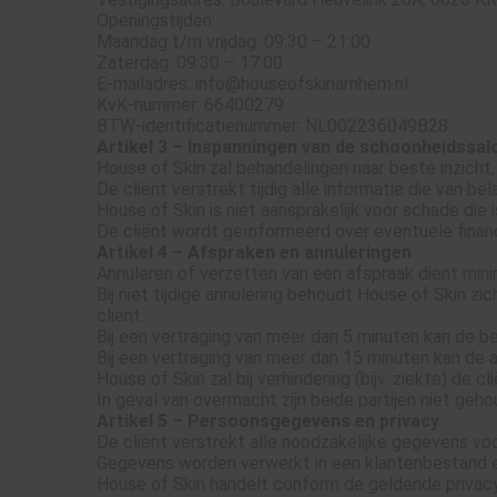
ezoeker.
Openingstijden:
Maandag t/m vrijdag: 09:30 – 21:00
Voorkeuren opslaan
Zaterdag: 09:30 – 17:00
E-mailadres: info@houseofskinarnhem.nl
KvK-nummer: 66400279
BTW-identificatienummer: NL002236049B28
Artikel 3 – Inspanningen van de schoonheidssal
House of Skin zal behandelingen naar beste inzich
De cliënt verstrekt tijdig alle informatie die van be
House of Skin is niet aansprakelijk voor schade die 
De cliënt wordt geïnformeerd over eventuele financi
Artikel 4 – Afspraken en annuleringen
Annuleren of verzetten van een afspraak dient min
Bij niet tijdige annulering behoudt House of Skin zi
cliënt.
Bij een vertraging van meer dan 5 minuten kan de be
Bij een vertraging van meer dan 15 minuten kan de 
House of Skin zal bij verhindering (bijv. ziekte) de c
In geval van overmacht zijn beide partijen niet ge
Artikel 5 – Persoonsgegevens en privacy
De cliënt verstrekt alle noodzakelijke gegevens vo
Gegevens worden verwerkt in een klantenbestand e
House of Skin handelt conform de geldende privac