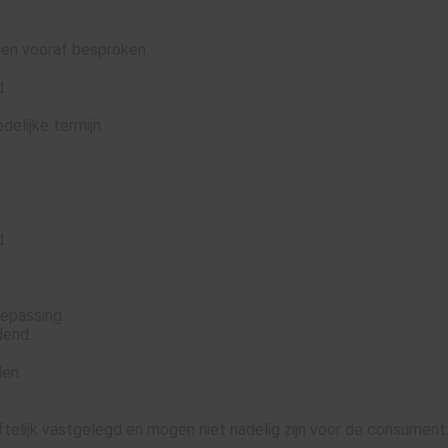
den vooraf besproken.
d.
delijke termijn.
.
epassing.
dend.
den.
iftelijk vastgelegd en mogen niet nadelig zijn voor de consument