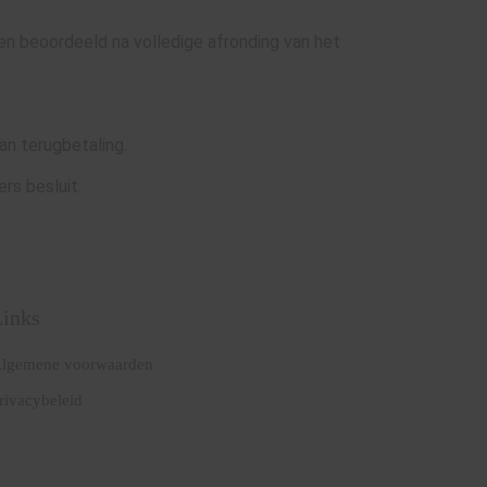
en beoordeeld na volledige afronding van het
an terugbetaling.
rs besluit.
Links
lgemene voorwaarden
rivacybeleid