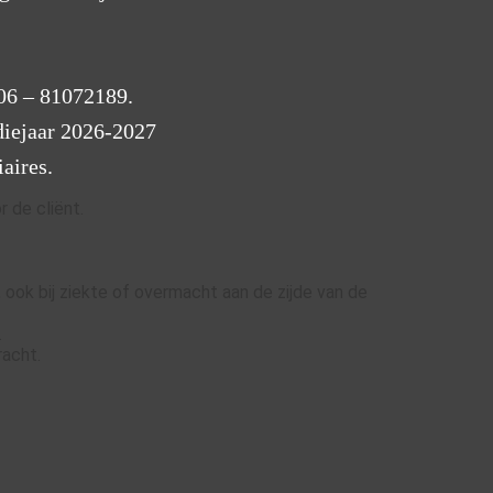
 06 – 81072189.
diejaar 2026-2027
iaires.
.
r de cliënt.
, ook bij ziekte of overmacht aan de zijde van de
.
racht.