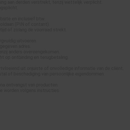
aan derden verstrekt, tenzij wettelijk verplicht.
gsplicht.
ebsite en inclusief btw.
voldaan (PIN of contant).
ijd of zolang de voorraad strekt.
gvuldig uitvoeren.
pgegeven adres.
enzij anders overeengekomen.
ht op ontbinding en terugbetaling.
tvloeiend uit onjuiste of onvolledige informatie van de cliënt.
efstal of beschadiging van persoonlijke eigendommen.
na ontvangst van producten.
te worden volgens instructies.