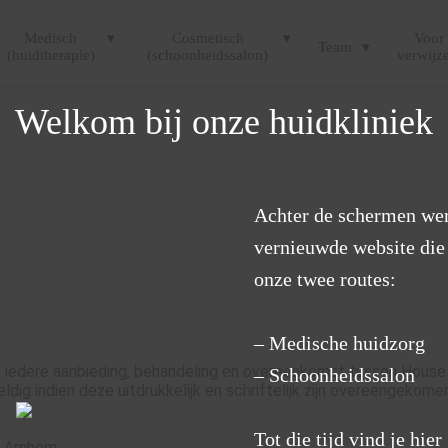
Medisch
Cosmetisch
Voor
Team
(huidtherapie)
(schoonheidssalon)
verwijz
Welkom bij onze huidkliniek
Achter de schermen wer
rden
vernieuwde website die 
onze twee routes:
– Medische huidzorg
edere aanbieding, behandeling en overeenkomst tussen House of 
– Schoonheidssalon
ldig indien deze uitdrukkelijk en schriftelijk zijn overeengekome
Tot die tijd vind je hie
R Arnhem