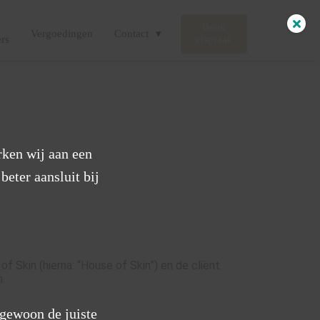
Boek
Vergoedingen
Contact
ers
afspraak
ken wij aan een
beter aansluit bij
Skin (hierna: “House of Skin”) en de cliënt.
n.
r gewoon de juiste