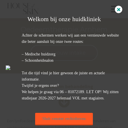
Welkom bij onze huidkliniek
Oedeemtherapie Arnhem
ngen
Achter de schermen werken wij aan een vernieuwde website
 policy
die beter aansluit bij onze twee routes:
Plan jouw intake
– Medische huidzorg
– Schoonheidssalon
oneel
Tot die tijd vind je hier gewoon de juiste en actuele
onele
informatie.
s zijn
Twijfel je ergens over?
Lymfoedeem behandeling
kelijk om
We helpen je graag via 06 – 81072189. LET OP! Wij zitten
bsite te
studiejaar 2026-2027 helemaal VOL met stagiaires.
ken. Ze
 gebruikt
asisfuncties
Sluit venster rechtsboven
Een lymfoedeem behandeling is gericht op het verminderen van
der deze
vochtophoping (oedeem) in het lichaam. Lymfoedeem ontstaat