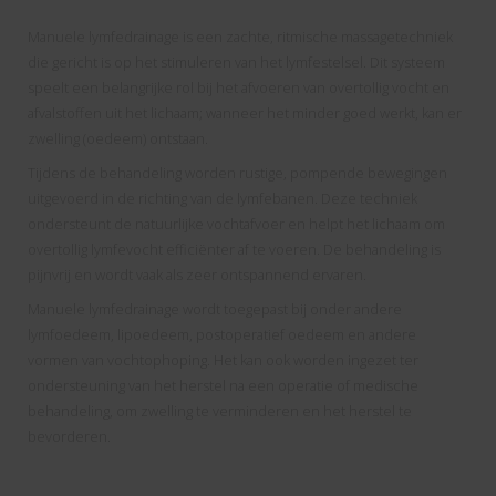
Manuele lymfedrainage is een zachte, ritmische massagetechniek
die gericht is op het stimuleren van het lymfestelsel. Dit systeem
speelt een belangrijke rol bij het afvoeren van overtollig vocht en
afvalstoffen uit het lichaam; wanneer het minder goed werkt, kan er
zwelling (oedeem) ontstaan.
Tijdens de behandeling worden rustige, pompende bewegingen
uitgevoerd in de richting van de lymfebanen. Deze techniek
ondersteunt de natuurlijke vochtafvoer en helpt het lichaam om
overtollig lymfevocht efficiënter af te voeren. De behandeling is
pijnvrij en wordt vaak als zeer ontspannend ervaren.
Manuele lymfedrainage wordt toegepast bij onder andere
lymfoedeem, lipoedeem, postoperatief oedeem en andere
vormen van vochtophoping. Het kan ook worden ingezet ter
ondersteuning van het herstel na een operatie of medische
behandeling, om zwelling te verminderen en het herstel te
bevorderen.