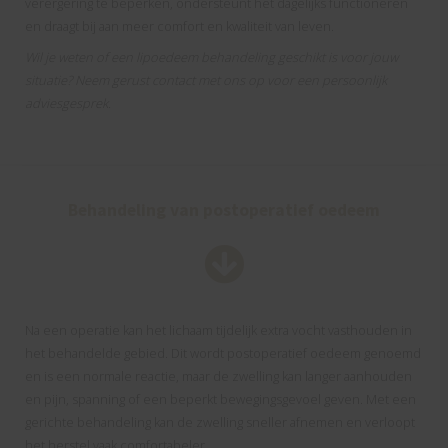
verergering te beperken, ondersteunt het dagelijks functioneren
en draagt bij aan meer comfort en kwaliteit van leven.
Wil je weten of een lipoedeem behandeling geschikt is voor jouw
situatie? Neem gerust contact met ons op voor een persoonlijk
adviesgesprek.
Behandeling van postoperatief oedeem
Na een operatie kan het lichaam tijdelijk extra vocht vasthouden in
het behandelde gebied. Dit wordt postoperatief oedeem genoemd
en is een normale reactie, maar de zwelling kan langer aanhouden
en pijn, spanning of een beperkt bewegingsgevoel geven. Met een
gerichte behandeling kan de zwelling sneller afnemen en verloopt
het herstel vaak comfortabeler.