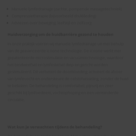
 op de
Manuele lymfedrainage (zachte, pompende massagetechniek)
e. Hierdoor
Compressietherapie (bijvoorbeeld drukkleding)
 website-
Adviezen over beweging, leefstijl en zelfzorg
ren
Huidverzorging om de huidbarrière gezond te houden
nte
enties
In onze praktijk voeren wij manuele lymfedrainage uit met behulp
gebaseerd
van de geavanceerde Icoone technologie. De Icoone werkt met
 gedrag van
gepatenteerde microstimulatie en vacuümtechnologie, waardoor
ezoeker.
het bindweefsel en lymfestelsel diep en gericht worden
gestimuleerd. Dit verbetert de doorbloeding, activeert de afvoer
van lymfevocht en ondersteunt de celstofwisseling, zonder de huid
uren
te belasten. De behandeling is comfortabel, pijnvrij en zeer
geschikt bij lymfoedeem, vochtophoping en een verminderde
circulatie.
Wat kun je verwachten tijdens de behandeling?