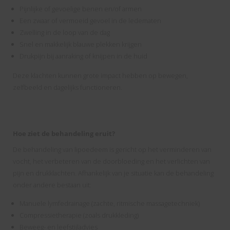
Pijnlijke of gevoelige benen en/of armen
Een zwaar of vermoeid gevoel in de ledematen
Zwelling in de loop van de dag
Snel en makkelijk blauwe plekken krijgen
Drukpijn bij aanraking of knijpen in de huid
Deze klachten kunnen grote impact hebben op bewegen,
zelfbeeld en dagelijks functioneren.
Hoe ziet de behandeling eruit?
De behandeling van lipoedeem is gericht op het verminderen van
vocht, het verbeteren van de doorbloeding en het verlichten van
pijn en drukklachten. Afhankelijk van je situatie kan de behandeling
onder andere bestaan uit:
Manuele lymfedrainage (zachte, ritmische massagetechniek)
Compressietherapie (zoals drukkleding)
Beweeg- en leefstijladvies