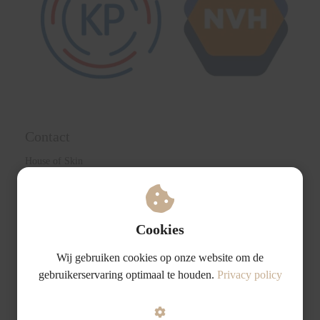
Contact
House of Skin
Boulevard Heuvelink 28A
6828 KR Arnhem
+ 31 6 81 07 21 89
info@houseofskinarnhem.nl
Cookies
KvK nummer: 66400279
BTW nummer: NL002236049B28
Wij gebruiken cookies op onze website om de
gebruikerservaring optimaal te houden.
Privacy policy
Links
Algemene voorwaarden