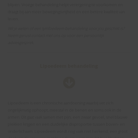
blijven. Vroege behandeling helpt verergering te voorkomen en
draagt bij aan meer bewegingsvrijheid en een betere kwaliteit van
leven.
Wil je weten of een lymfoedeem behandeling voor jou geschikt is?
Neem gerust contact met ons op voor een persoonlijk
adviesgesprek.
Lipoedeem behandeling
Lipoedeem is een chronische aandoening waarbij vet zich
ongelijkmatig ophoopt, meestal in de benen en soms ook in de
armen. Dit gaat vaak samen met pijn, een zwaar gevoel, snel blauwe
plekken krijgen en een duidelijke disproportie tussen boven- en
onderlichaam. Lipoedeem wordt nog vaak niet herkend; een groot