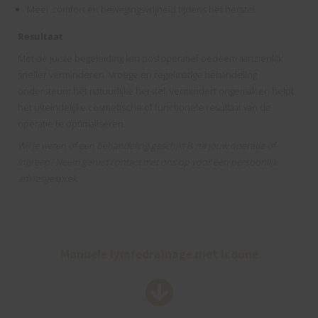
Meer comfort en bewegingsvrijheid tijdens het herstel
Resultaat
Met de juiste begeleiding kan postoperatief oedeem aanzienlijk
sneller verminderen. Vroege en regelmatige behandeling
ondersteunt het natuurlijke herstel, vermindert ongemak en helpt
het uiteindelijke cosmetische of functionele resultaat van de
operatie te optimaliseren.
Wil je weten of een behandeling geschikt is na jouw operatie of
ingreep? Neem gerust contact met ons op voor een persoonlijk
adviesgesprek.
Manuele lymfedrainage met Icoone