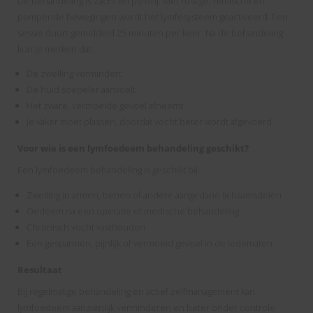
De behandeling is zacht en pijnvrij. Met rustige, ritmische en
pompende bewegingen wordt het lymfesysteem geactiveerd. Een
sessie duurt gemiddeld 25 minuten per keer. Na de behandeling
kun je merken dat:
De zwelling vermindert
De huid soepeler aanvoelt
Het zware, vermoeide gevoel afneemt
Je vaker moet plassen, doordat vocht beter wordt afgevoerd
Voor wie is een lymfoedeem behandeling geschikt?
Een lymfoedeem behandeling is geschikt bij:
Zwelling in armen, benen of andere aangedane lichaamsdelen
Oedeem na een operatie of medische behandeling
Chronisch vocht vasthouden
Een gespannen, pijnlijk of vermoeid gevoel in de ledematen
Resultaat
Bij regelmatige behandeling en actief zelfmanagement kan
lymfoedeem aanzienlijk verminderen en beter onder controle