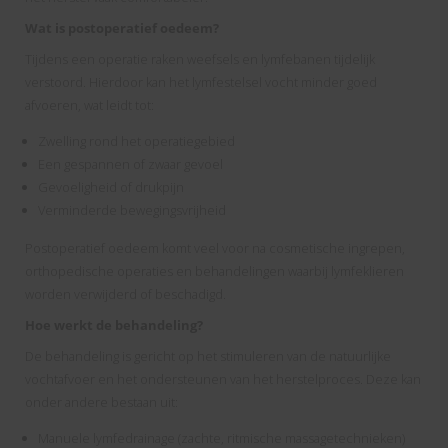
Wat is postoperatief oedeem?
Tijdens een operatie raken weefsels en lymfebanen tijdelijk
verstoord. Hierdoor kan het lymfestelsel vocht minder goed
afvoeren, wat leidt tot:
Zwelling rond het operatiegebied
Een gespannen of zwaar gevoel
Gevoeligheid of drukpijn
Verminderde bewegingsvrijheid
Postoperatief oedeem komt veel voor na cosmetische ingrepen,
orthopedische operaties en behandelingen waarbij lymfeklieren
worden verwijderd of beschadigd.
Hoe werkt de behandeling?
De behandeling is gericht op het stimuleren van de natuurlijke
vochtafvoer en het ondersteunen van het herstelproces. Deze kan
onder andere bestaan uit:
Manuele lymfedrainage (zachte, ritmische massagetechnieken)