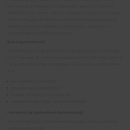
s kan de
wanneer het lymfestelsel onvoldoende in staat is om vocht en
e niet
afvalstoffen af te voeren, waardoor zwelling ontstaat, vaak in armen,
oneren.
benen of het gezicht. Met de juiste behandeling kan de zwelling
afnemen en kunnen klachten zoals een zwaar, gespannen of
ieken
vermoeid gevoel duidelijk verbeteren.
ische
Wat is lymfoedeem?
s worden
Het lymfestelsel zorgt voor de afvoer van afvalstoffen en overtollig
kt om
vocht. Wanneer dit systeem niet optimaal werkt, blijft vocht achter in
em
het weefsel en ontstaat lymfoedeem. Dit kan onder andere komen
tie te
door:
elen over
drag van
Een operatie of bestraling
zoeker op
Verwijdering van lymfeklieren
site.
Trauma, ontsteking of wondinfectie
Aangeboren afwijkingen van het lymfestelsel
ing
Hoe werkt de lymfoedeem behandeling?
ingcookies
De behandeling van lymfoedeem bestaat vaak uit een combinatie
 gebruikt
van technieken, zoals:
oekers te