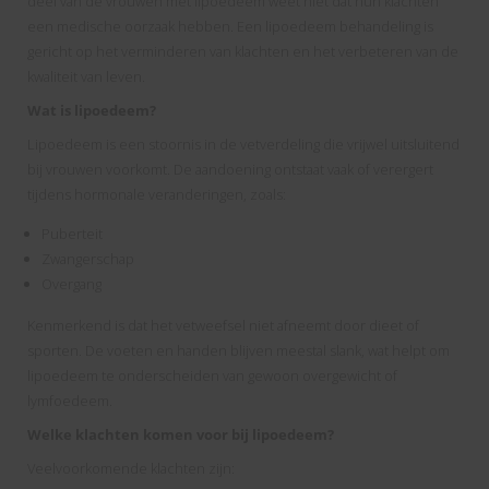
deel van de vrouwen met lipoedeem weet niet dat hun klachten
een medische oorzaak hebben. Een lipoedeem behandeling is
gericht op het verminderen van klachten en het verbeteren van de
kwaliteit van leven.
Wat is lipoedeem?
Lipoedeem is een stoornis in de vetverdeling die vrijwel uitsluitend
bij vrouwen voorkomt. De aandoening ontstaat vaak of verergert
tijdens hormonale veranderingen, zoals:
Puberteit
Zwangerschap
Overgang
Kenmerkend is dat het vetweefsel niet afneemt door dieet of
sporten. De voeten en handen blijven meestal slank, wat helpt om
lipoedeem te onderscheiden van gewoon overgewicht of
lymfoedeem.
Welke klachten komen voor bij lipoedeem?
Veelvoorkomende klachten zijn: