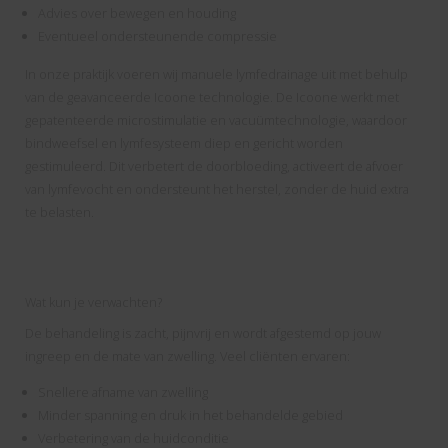
Advies over bewegen en houding
Eventueel ondersteunende compressie
In onze praktijk voeren wij manuele lymfedrainage uit met behulp
van de geavanceerde Icoone technologie. De Icoone werkt met
gepatenteerde microstimulatie en vacuümtechnologie, waardoor
bindweefsel en lymfesysteem diep en gericht worden
gestimuleerd. Dit verbetert de doorbloeding, activeert de afvoer
van lymfevocht en ondersteunt het herstel, zonder de huid extra
te belasten.
Wat kun je verwachten?
De behandeling is zacht, pijnvrij en wordt afgestemd op jouw
ingreep en de mate van zwelling. Veel cliënten ervaren:
Snellere afname van zwelling
Minder spanning en druk in het behandelde gebied
Verbetering van de huidconditie