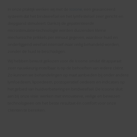
In onze praktijk werken wij met de
Icoone
, een geavanceerd
systeem dat het bindweefsel en het lymfestelsel zeer gericht en
diepgaand stimuleert. Dankzij de gepatenteerde
microstimulatie‑technologie worden duizenden kleine
mechanische prikkels per minuut gegeven, waardoor huid en
onderliggend weefsel intensief maar veilig behandeld worden,
zonder de huid te beschadigen.
Wij hebben bewust gekozen voor de Icoone omdat dit apparaat
zeer nauwkeurig instelbaar is op de behoeften van iedere cliënt.
Zo kunnen we behandelingen op maat aanbieden bij onder andere
lymfoedeem, lipoedeem, postoperatief oedeem en indicaties op
het gebied van huidverbetering en bindweefsel. De Icoone sluit
aan bij onze visie: werken met innovatieve, veilige en bewezen
technologieën om het beste resultaat én comfort voor onze
cliënten te bereiken.