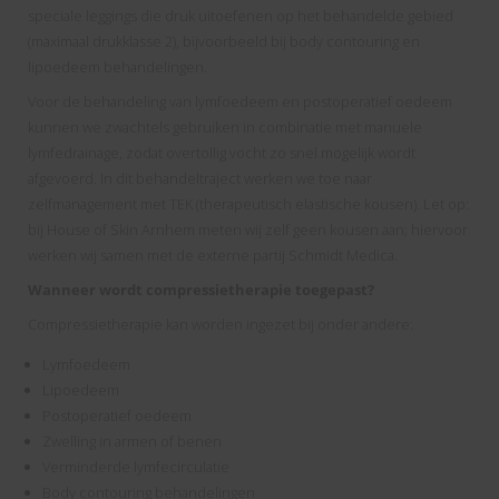
speciale leggings die druk uitoefenen op het behandelde gebied
(maximaal drukklasse 2), bijvoorbeeld bij body contouring en
lipoedeem behandelingen.
Voor de behandeling van lymfoedeem en postoperatief oedeem
kunnen we zwachtels gebruiken in combinatie met manuele
lymfedrainage, zodat overtollig vocht zo snel mogelijk wordt
afgevoerd. In dit behandeltraject werken we toe naar
zelfmanagement met TEK (therapeutisch elastische kousen). Let op:
bij House of Skin Arnhem meten wij zelf geen kousen aan; hiervoor
werken wij samen met de externe partij Schmidt Medica.
Wanneer wordt compressietherapie toegepast?
Compressietherapie kan worden ingezet bij onder andere:
Lymfoedeem
Lipoedeem
Postoperatief oedeem
Zwelling in armen of benen
Verminderde lymfecirculatie
Body contouring behandelingen