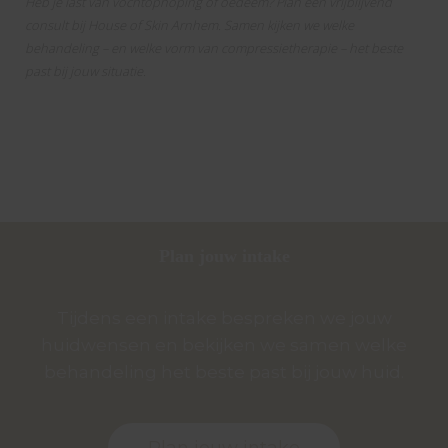
Heb je last van vochtophoping of oedeem? Plan een vrijblijvend
consult bij House of Skin Arnhem. Samen kijken we welke
behandeling – en welke vorm van compressietherapie – het beste
past bij jouw situatie.
Plan jouw intake
Tijdens een intake bespreken we jouw
huidwensen en bekijken we samen welke
behandeling het beste past bij jouw huid.
Plan jouw intake