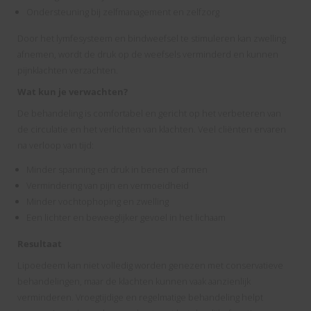
Ondersteuning bij zelfmanagement en zelfzorg
Door het lymfesysteem en bindweefsel te stimuleren kan zwelling
afnemen, wordt de druk op de weefsels verminderd en kunnen
pijnklachten verzachten.
Wat kun je verwachten?
De behandeling is comfortabel en gericht op het verbeteren van
de circulatie en het verlichten van klachten. Veel cliënten ervaren
na verloop van tijd:
Minder spanning en druk in benen of armen
Vermindering van pijn en vermoeidheid
Minder vochtophoping en zwelling
Een lichter en beweeglijker gevoel in het lichaam
Resultaat
Lipoedeem kan niet volledig worden genezen met conservatieve
behandelingen, maar de klachten kunnen vaak aanzienlijk
verminderen. Vroegtijdige en regelmatige behandeling helpt