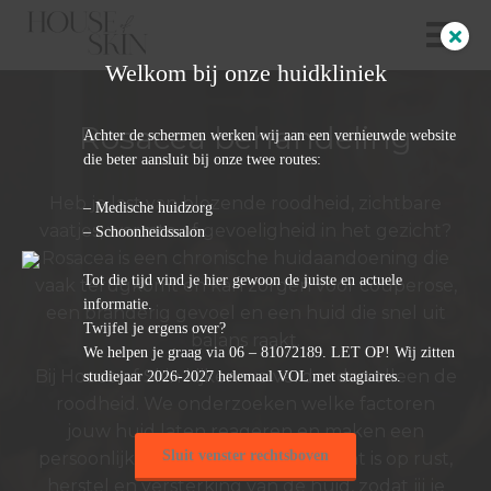
Welkom bij onze huidkliniek
ngen
Rosacea behandeling
Achter de schermen werken wij aan een vernieuwde website
 policy
die beter aansluit bij onze twee routes:
Heb je last van blozende roodheid, zichtbare
– Medische huidzorg
vaatjes, warmte of gevoeligheid in het gezicht?
– Schoonheidssalon
oneel
Rosacea is een chronische huidaandoening die
Tot die tijd vind je hier gewoon de juiste en actuele
vaak terugkomt en kan zorgen voor couperose,
onele
informatie.
een branderig gevoel en een huid die snel uit
s zijn
Twijfel je ergens over?
balans raakt.
kelijk om
We helpen je graag via 06 – 81072189. LET OP! Wij zitten
bsite te
Bij House of Skin kijken we verder dan alleen de
studiejaar 2026-2027 helemaal VOL met stagiaires.
ken. Ze
roodheid. We onderzoeken welke factoren
 gebruikt
jouw huid laten reageren en maken een
asisfuncties
Sluit venster rechtsboven
persoonlijk behandelplan dat gericht is op rust,
der deze
herstel en versterking van de huid, zodat jij je