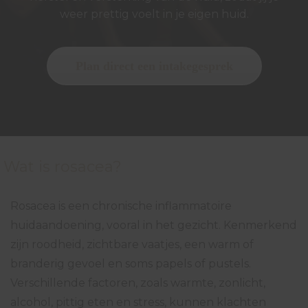
s kan de
weer prettig voelt in je eigen huid.
e niet
oneren.
Plan direct een intakegesprek
ieken
ische
s worden
kt om
em
tie te
Wat is rosacea?
elen over
drag van
zoeker op
Rosacea is een chronische inflammatoire
site.
huidaandoening, vooral in het gezicht. Kenmerkend
zijn roodheid, zichtbare vaatjes, een warm of
ing
branderig gevoel en soms papels of pustels.
ingcookies
Verschillende factoren, zoals warmte, zonlicht,
 gebruikt
alcohol, pittig eten en stress, kunnen klachten
oekers te