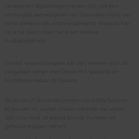
 op de
verergeren. Bij sommige mensen lijkt ook een
e. Hierdoor
verhoogde aanwezigheid van Demodex-mijten een
 website-
rol te spelen in de ontstekingsreactie. Rosacea kan
ren
op acne lijken, maar het is een andere
nte
huidaandoening.
enties
gebaseerd
 gedrag van
Omdat rosacea complex kan zijn, werken wij in dit
ezoeker.
vakgebied samen met Celine Hof, specialist en
hoofdbelandelaar bij rosacea.
uren
Bij House of Skin onderzoeken we welke factoren
bij jou een rol spelen. Alleen wanneer we weten
wat jouw huid uit balans brengt, kunnen we
gerichte stappen zetten.